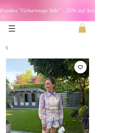
Fraukes "Geburtstags Sale" ...55% auf Artikel in der Kateg