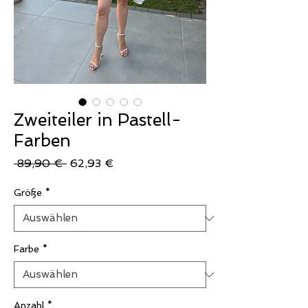
Zweiteiler in Pastell-
Farben
Standardpreis
Sale-
 89,90 € 
62,93 €
Preis
Größe
*
Farbe
*
Anzahl
*