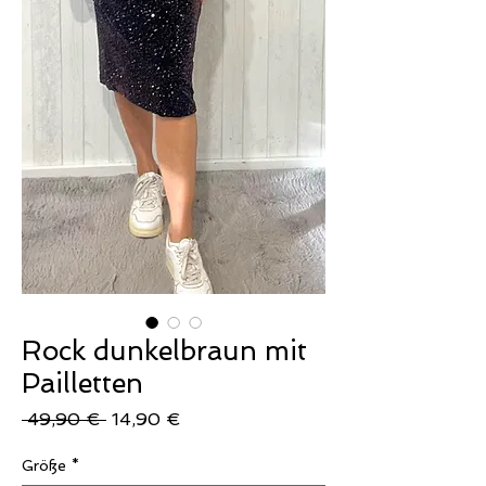
Rock dunkelbraun mit
Pailletten
Standardpreis
Sale-
 49,90 € 
14,90 €
Preis
Größe
*