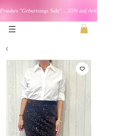
Fraukes "Geburtstags Sale" ...55% auf Artikel in der Kateg