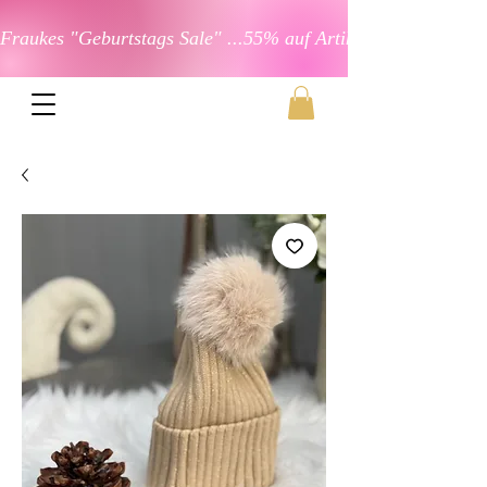
Fraukes "Geburtstags Sale" ...55% auf Artikel in der Kateg