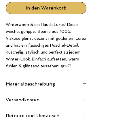
In den Warenkorb
Winterwarm & ein Hauch Luxus! Diese
weiche, gerippte Beanie aus 100%
Viskose glänzt dezent mit goldenem Lurex
und hat ein flauschiges Puschel-Detail.
Kuschelig, stylisch und perfekt zu jedem
Winter-Look. Einfach aufsetzen, warm
fühlen & glänzend aussehen! ❄️✨🤍
Materialbeschreibung
Viskose (100%)
Versandkosten
Farbabweichungen sind möglich.
Wir empfehlen stets eine schonende Kalt-
Je nach Bestellwert können noch
Wäsche bzw. Handwäsche!
Retoure und Umtausch
Versandkosten dazu kommen. Diese
werden im Warenkorb am Ende angezeigt.
Unsere Artikel können innerhalb von 14