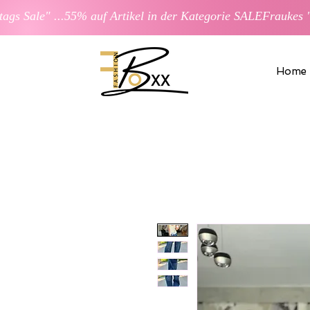
ags Sale" ...55% auf Artikel in der Kategorie SALE
Home