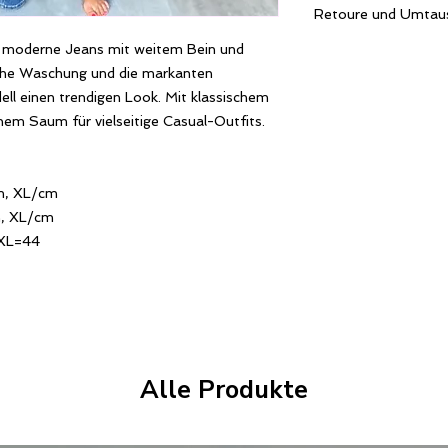
Wir empfehlen stet
Retoure und Umtau
dazu kommen. Dies
bzw. Handwäsche!
angezeigt.
 moderne Jeans mit weitem Bein und
Made in Italy
Unsere Artikel könn
zurückgeschickt ode
sche Waschung und die markanten
senden Sie dazu die 
ll einen trendigen Look. Mit klassischem
ungetragen und in 
m Saum für vielseitige Casual-Outfits.
ausreichend frankie
REDUZIERTE WAR
AUSGESCHLOSSEN
m, XL/cm
m, XL/cm
XL=44
Alle Produkte