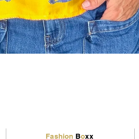
Fashion
B
o
xx