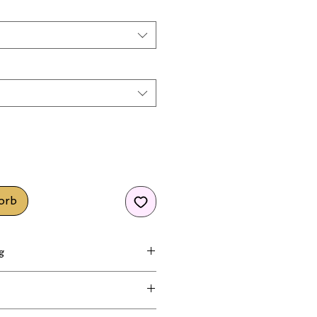
orb
g
olyester 29,8%, Viskose 1,3%,
nd möglich.
t können noch Versandkosten