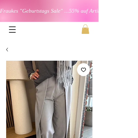
Fraukes "Geburtstags Sale" ...55% auf Artikel in der Kateg