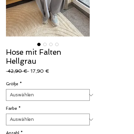
Hose mit Falten
Hellgrau
Standardpreis
Sale-
 42,90 € 
17,90 €
Preis
Größe
*
Farbe
*
Anzahl
*