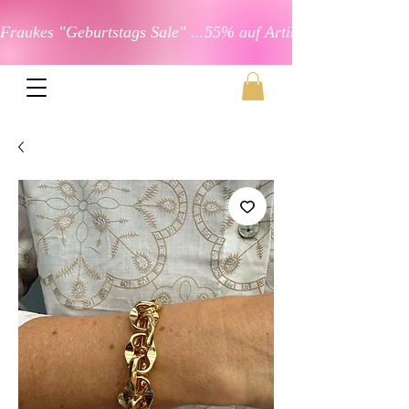
Fraukes "Geburtstags Sale" ...55% auf Artikel in der Kateg