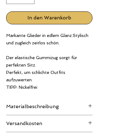
In den Warenkorb
Markante Glieder in edlem Glanz.Stylisch
und zugleich zeitlos schön.
Der elastische Gummizug sorgt für
perfekten Sitz.
Perfekt, um schlichte Outfits
aufzuwerten.
TIPP: Nickelfrei
Materialbeschreibung
Nickelfrei!
Versandkosten
Farbabweichungen sind möglich.
Wir empfehlen stets eine schonende Kalt-
Je nach Bestellwert können noch
Wäsche bzw. Handwäsche!