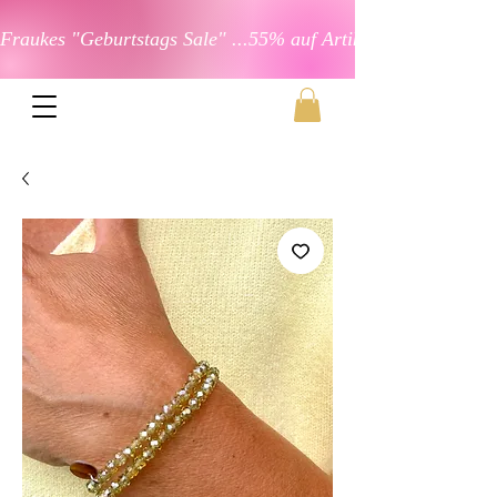
Fraukes "Geburtstags Sale" ...55% auf Artikel in der Kateg