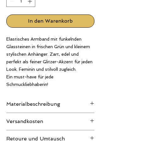
In den Warenkorb
Elastisches Armband mit funkelnden
Glassteinen in frischen Grün und kleinem
stylischen Anhänger. Zart, edel und
perfekt als feiner Glitzer-Akzent für jeden
Look. Feminin und stilvoll zugleich.
Ein must-have für jede
Schmuckliebhaberin!
Materialbeschreibung
Farbabweichungen sind möglich.
Versandkosten
Kristallperlen
Je nach Bestellwert können noch
Retoure und Umtausch
Versandkosten dazu kommen. Diese