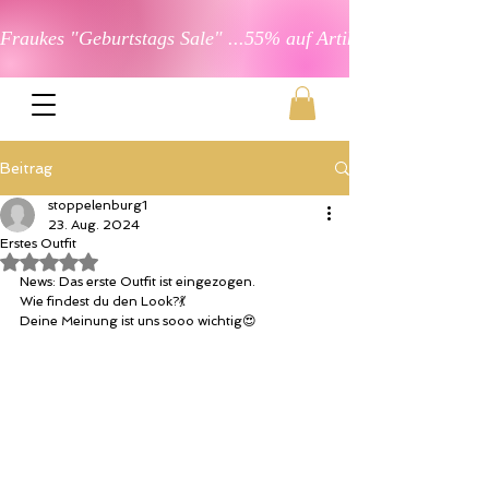
Fraukes "Geburtstags Sale" ...55% auf Artikel in der Kateg
Beitrag
stoppelenburg1
23. Aug. 2024
Erstes Outfit
Mit NaN von 5 Sternen bewertet.
News: Das erste Outfit ist eingezogen. 
Wie findest du den Look?💃
Deine Meinung ist uns sooo wichtig😍